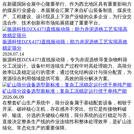
在新疆国际会展中心隆重举行。作为西北地区具有重要影响力
的煤炭行业盛会，本届展会汇聚了来自矿山装备制造、煤炭生
产、工程建设、设计院及上下游产业链的众多企业，为行业交
流合作、技术创新和市场拓展搭建了重要平台。
振源科技DZX4373直线振动筛：助力赤泥选铁工艺实现高效
稳定筛分
2026.07.14
振源科技DZX4373直线振动筛，专为赤泥选铁等复杂物料筛
分工况设计。设备针对连续生产过程中对高处理能力、高筛分
效率以及稳定运行的需求，通过优化结构设计与筛分配置，为
资源综合利用领域提供可靠、高效的筛分解决方案。
矿山筛分设备选型新标准：复杂工况稳定运行优于单纯产能
2026.06.09
在整套矿山生产系统中，筛分设备属于基础配套设备，相较于
开采、破碎核心主机，存在感并不突出。但它是衔接物料破
碎、输送、分选的关键核心枢纽，筛分系统的运行稳定与否，
直接决定整条生产线的作业连续性和整体处理效率，是矿山连
续化、常态化生产的重要保障。