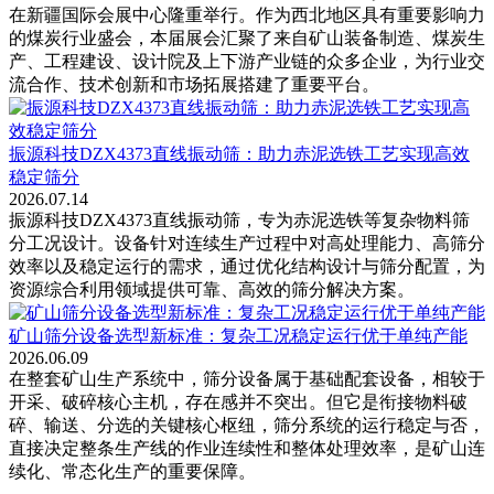
在新疆国际会展中心隆重举行。作为西北地区具有重要影响力
的煤炭行业盛会，本届展会汇聚了来自矿山装备制造、煤炭生
产、工程建设、设计院及上下游产业链的众多企业，为行业交
流合作、技术创新和市场拓展搭建了重要平台。
振源科技DZX4373直线振动筛：助力赤泥选铁工艺实现高效
稳定筛分
2026.07.14
振源科技DZX4373直线振动筛，专为赤泥选铁等复杂物料筛
分工况设计。设备针对连续生产过程中对高处理能力、高筛分
效率以及稳定运行的需求，通过优化结构设计与筛分配置，为
资源综合利用领域提供可靠、高效的筛分解决方案。
矿山筛分设备选型新标准：复杂工况稳定运行优于单纯产能
2026.06.09
在整套矿山生产系统中，筛分设备属于基础配套设备，相较于
开采、破碎核心主机，存在感并不突出。但它是衔接物料破
碎、输送、分选的关键核心枢纽，筛分系统的运行稳定与否，
直接决定整条生产线的作业连续性和整体处理效率，是矿山连
续化、常态化生产的重要保障。