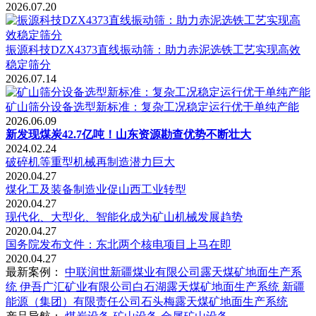
2026.07.20
振源科技DZX4373直线振动筛：助力赤泥选铁工艺实现高效
稳定筛分
2026.07.14
矿山筛分设备选型新标准：复杂工况稳定运行优于单纯产能
2026.06.09
新发现煤炭42.7亿吨！山东资源勘查优势不断壮大
2024.02.24
破碎机等重型机械再制造潜力巨大
2020.04.27
煤化工及装备制造业促山西工业转型
2020.04.27
现代化、大型化、智能化成为矿山机械发展趋势
2020.04.27
国务院发布文件：东北两个核电项目上马在即
2020.04.27
最新案例：
中联润世新疆煤业有限公司露天煤矿地面生产系
统
伊吾广汇矿业有限公司白石湖露天煤矿地面生产系统
新疆
能源（集团）有限责任公司石头梅露天煤矿地面生产系统