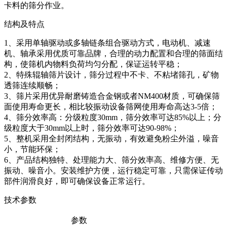
卡料的筛分作业。
结构及特点
1、采用单轴驱动或多轴链条组合驱动方式，电动机、减速
机、轴承采用优质可靠品牌，合理的动力配置和合理的筛面结
构，使筛机内物料负荷均匀分配，保证运转平稳；
2、特殊辊轴筛片设计，筛分过程中不卡、不粘堵筛孔，矿物
透筛连续顺畅；
3、筛片采用优异耐磨铸造合金钢或者NM400材质，可确保筛
面使用寿命更长，相比较振动设备筛网使用寿命高达3-5倍；
4、筛分效率高：分级粒度30mm，筛分效率可达85%以上；分
级粒度大于30mm以上时，筛分效率可达90-98%；
5、整机采用全封闭结构，无振动，有效避免粉尘外溢，噪音
小，节能环保；
6、产品结构独特、处理能力大、筛分效率高、维修方便、无
振动、噪音小。安装维护方便，运行稳定可靠，只需保证传动
部件润滑良好，即可确保设备正常运行。
技术参数
参数