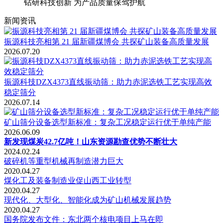
钻研科技创新 为产品质量保驾护航
新闻资讯
振源科技亮相第 21 届新疆煤博会 共探矿山装备高质量发展
2026.07.20
振源科技DZX4373直线振动筛：助力赤泥选铁工艺实现高效
稳定筛分
2026.07.14
矿山筛分设备选型新标准：复杂工况稳定运行优于单纯产能
2026.06.09
新发现煤炭42.7亿吨！山东资源勘查优势不断壮大
2024.02.24
破碎机等重型机械再制造潜力巨大
2020.04.27
煤化工及装备制造业促山西工业转型
2020.04.27
现代化、大型化、智能化成为矿山机械发展趋势
2020.04.27
国务院发布文件：东北两个核电项目上马在即