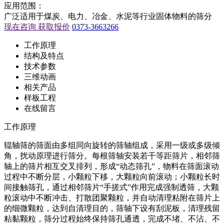
应用范围：
广泛适用于煤炭、电力、冶金、水泥等行业固体物料的筛分
现在咨询 获取报价
0373-3663266
工作原理
结构及特点
技术参数
三维动画
相关产品
样板工程
在线留言
工作原理
辊轴筛的筛面由多组同向旋转的筛轴组成，采用一级或多级倾
角，扰动原理进行筛分。每根筛轴安装若干等距筛片，相邻筛
轴上的筛片相互交叉排列，形成“动态筛孔”，物料在筛面滚动
过程中不断分层，小颗粒下移，大颗粒向前滚动；小颗粒长时
间接触筛孔，通过相邻筛片“手搓式”作用完成强制透筛，大颗
粒滚动中不断冲击、打散团聚颗粒，并自动清理粘附在筛片上
的细微颗粒，达到自清理目的，筛轴下设有刮泥板，清理残留
粘黏颗粒，筛分过程始终保持筛孔通透，完成不堵、不沾、不